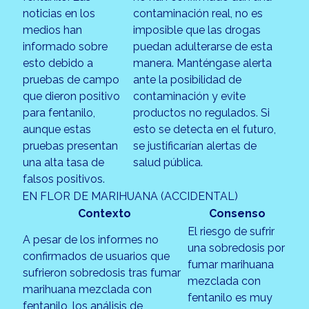
noticias en los
contaminación real, no es
medios han
imposible que las drogas
informado sobre
puedan adulterarse de esta
esto debido a
manera. Manténgase alerta
pruebas de campo
ante la posibilidad de
que dieron positivo
contaminación y evite
para fentanilo,
productos no regulados. Si
aunque estas
esto se detecta en el futuro,
pruebas presentan
se justificarían alertas de
una alta tasa de
salud pública.
falsos positivos.
EN FLOR DE MARIHUANA (ACCIDENTAL)
Contexto
Consenso
El riesgo de sufrir
A pesar de los informes no
una sobredosis por
confirmados de usuarios que
fumar marihuana
sufrieron sobredosis tras fumar
mezclada con
marihuana mezclada con
fentanilo es muy
fentanilo, los análisis de