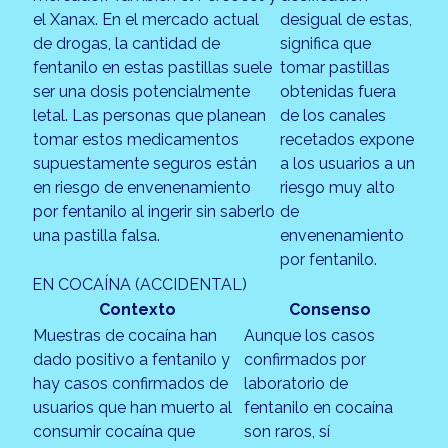
el Xanax. En el mercado actual
desigual de estas,
de drogas, la cantidad de
significa que
fentanilo en estas pastillas suele
tomar pastillas
ser una dosis potencialmente
obtenidas fuera
letal. Las personas que planean
de los canales
tomar estos medicamentos
recetados expone
supuestamente seguros están
a los usuarios a un
en riesgo de envenenamiento
riesgo muy alto
por fentanilo al ingerir sin saberlo
de
una pastilla falsa.
envenenamiento
por fentanilo.
EN COCAÍNA (ACCIDENTAL)
Contexto
Consenso
Muestras de cocaína han
Aunque los casos
dado positivo a fentanilo y
confirmados por
hay casos confirmados de
laboratorio de
usuarios que han muerto al
fentanilo en cocaína
consumir cocaína que
son raros, sí