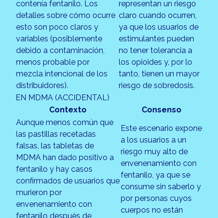
contenía fentanilo. Los
representan un riesgo
detalles sobre cómo ocurre
claro cuando ocurren,
esto son poco claros y
ya que los usuarios de
variables (posiblemente
estimulantes pueden
debido a contaminación,
no tener tolerancia a
menos probable por
los opioides y, por lo
mezcla intencional de los
tanto, tienen un mayor
distribuidores).
riesgo de sobredosis.
EN MDMA (ACCIDENTAL)
Contexto
Consenso
Aunque menos común que
Este escenario expone
las pastillas recetadas
a los usuarios a un
falsas, las tabletas de
riesgo muy alto de
MDMA han dado positivo a
envenenamiento con
fentanilo y hay casos
fentanilo, ya que se
confirmados de usuarios que
consume sin saberlo y
murieron por
por personas cuyos
envenenamiento con
cuerpos no están
fentanilo después de