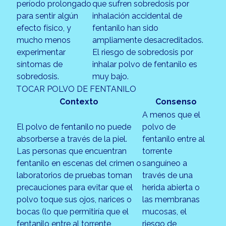
período prolongado
que sufren sobredosis por
para sentir algún
inhalación accidental de
efecto físico, y
fentanilo han sido
mucho menos
ampliamente desacreditados.
experimentar
El riesgo de sobredosis por
síntomas de
inhalar polvo de fentanilo es
sobredosis.
muy bajo.
TOCAR POLVO DE FENTANILO
Contexto
Consenso
A menos que el
El polvo de fentanilo no puede
polvo de
absorberse a través de la piel.
fentanilo entre al
Las personas que encuentran
torrente
fentanilo en escenas del crimen o
sanguíneo a
laboratorios de pruebas toman
través de una
precauciones para evitar que el
herida abierta o
polvo toque sus ojos, narices o
las membranas
bocas (lo que permitiría que el
mucosas, el
fentanilo entre al torrente
riesgo de