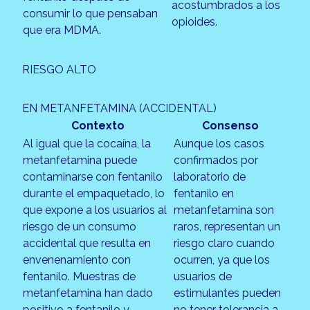
acostumbrados a los
consumir lo que pensaban
opioides.
que era MDMA.
RIESGO ALTO
EN METANFETAMINA (ACCIDENTAL)
Contexto
Consenso
Al igual que la cocaína, la
Aunque los casos
metanfetamina puede
confirmados por
contaminarse con fentanilo
laboratorio de
durante el empaquetado, lo
fentanilo en
que expone a los usuarios al
metanfetamina son
riesgo de un consumo
raros, representan un
accidental que resulta en
riesgo claro cuando
envenenamiento con
ocurren, ya que los
fentanilo. Muestras de
usuarios de
metanfetamina han dado
estimulantes pueden
positivo a fentanilo y
no tener tolerancia a