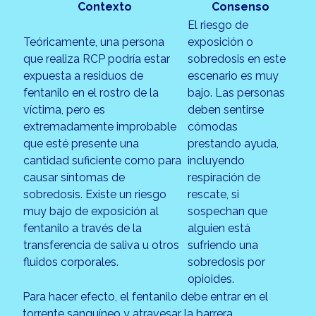
Contexto
Consenso
El riesgo de
Teóricamente, una persona
exposición o
que realiza RCP podría estar
sobredosis en este
expuesta a residuos de
escenario es muy
fentanilo en el rostro de la
bajo. Las personas
víctima, pero es
deben sentirse
extremadamente improbable
cómodas
que esté presente una
prestando ayuda,
cantidad suficiente como para
incluyendo
causar síntomas de
respiración de
sobredosis. Existe un riesgo
rescate, si
muy bajo de exposición al
sospechan que
fentanilo a través de la
alguien está
transferencia de saliva u otros
sufriendo una
fluidos corporales.
sobredosis por
opioides.
Para hacer efecto, el fentanilo debe entrar en el
torrente sanguíneo y atravesar la barrera