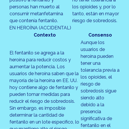
personas han muerto al
los opioides y, por lo
consumir metanfetamina
tanto, están en mayor
que contenía fentanilo.
riesgo de sobredosis.
EN HEROÍNA (ACCIDENTAL)
Contexto
Consenso
Aunque los
usuarios de
El fentanilo se agrega a la
heroína pueden
heroína para reducir costos y
tener una
aumentar la potencia. Los
tolerancia previa a
usuarios de heroína saben que la
los opioides, el
mayoría de la heroína en EE. UU.
riesgo de
hoy contiene algo de fentanilo y
sobredosis sigue
pueden tomar medidas para
siendo alto
reducir el riesgo de sobredosis.
debido a la
Sin embargo, es imposible
presencia
determinar la cantidad de
significativa de
fentanilo en un lote específico, lo
fentanilo en el
que mantiene alto el riesgo.